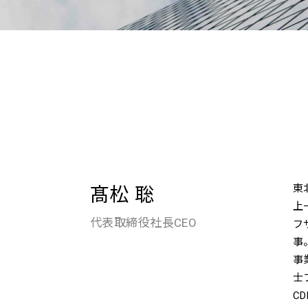
東
髙松 聡
上
代表取締役社長CEO
フ
事
事
士
C