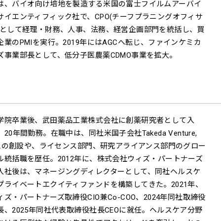
は、バイオ向け培地を製造する米国の富士フイルムアーバイ
サイエンティフィック社で、CPO(チーフプラニングオフィサ
)として経理・財務、人事、法務、経営企画部門を統括し、買
企業のPMIを実行。2019年にはAGCへ転じ、ファインケミカ
ズ事業部長として、低分子医農薬CDMO事業を拡大。
学院卒業後、武田薬品工業株式会社に創薬研究者として入
、20年間勤務。在職中は、同社米国子会社Takeda Venture,
nc.の創設や、ライセンス部門、研究アライアンス部門のグロー
ル統括職を歴任。2012年に、株式会社ウィズ・パートナーズ
入社後は、マネージングディレクターとして、同社ヘルスケ
プライベートエクイティファンドを構築してきた。2021年、
ィズ・パートナーズ取締役CIO兼Co-COO、2024年同社取締役
長、2025年同社代表取締役社長CEOに就任。ヘルスケア分野