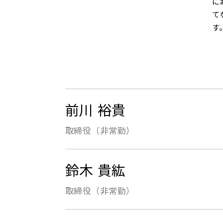
に
て
す
前川 裕貴
取締役（非常勤）
鈴木 貴紘
取締役（非常勤）