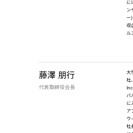
に
ン
ー
収
ル
大
藤澤 朋行
社
代表取締役会長
I
バ
に
ア
ウ
社