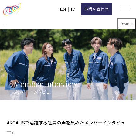
EN
｜
JP
お問い合わせ
Search
for:
Member Interview
メンバーインタビュー
ARCALISで活躍する社員の声を集めたメンバーインタビュ
ー。