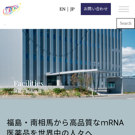
EN
｜
JP
お問い合わせ
Search
for:
Facilities
開発・製造施設
福島・南相馬から
高品質なｍRNA
医薬品を世界中の人々へ