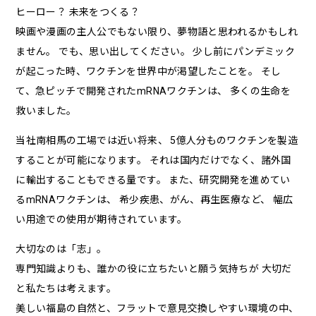
ヒーロー？ 未来をつくる？
映画や漫画の主人公でもない限り、夢物語と思われるかもしれ
ません。
でも、思い出してください。
少し前にパンデミック
が起こった時、ワクチンを世界中が渇望したことを。
そし
て、急ピッチで開発されたmRNAワクチンは、 多くの生命を
救いました。
当社南相馬の工場では近い将来、
5億人分ものワクチンを製造
することが可能になります。
それは国内だけでなく、諸外国
に輸出することもできる量です。
また、研究開発を進めてい
るmRNAワクチンは、 希少疾患、がん、再生医療など、
幅広
い用途での使用が期待されています。
大切なのは「志」。
専門知識よりも、誰かの役に立ちたいと願う気持ちが 大切だ
と私たちは考えます。
美しい福島の自然と、フラットで意見交換しやすい環境の中、