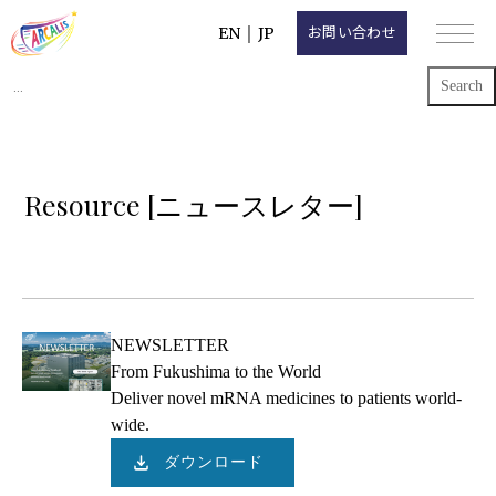
EN
｜
JP
お問い合わせ
Search
for:
Resource [ニュースレター]
NEWSLETTER
From Fukushima to the World
Deliver novel mRNA medicines to patients world-
wide.
ダウンロード