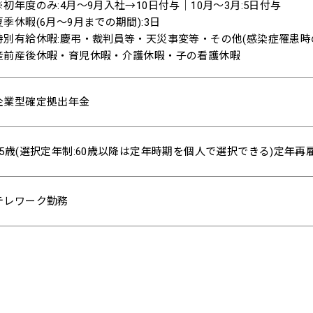
※初年度のみ:4月〜9月入社→10日付与｜10月〜3月:5日付与
夏季休暇(6月〜9月までの期間):3日
特別有給休暇:慶弔・裁判員等・天災事変等・その他(感染症罹患時
産前産後休暇・育児休暇・介護休暇・子の看護休暇
企業型確定拠出年金
65歳(選択定年制:60歳以降は定年時期を個人で選択できる)定年再
テレワーク勤務