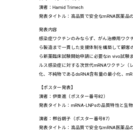
演者：Hamid Trimech
発表タイトル：高品質で安全なmRNA医薬品
発表内容
感染症ワクチンのみならず、がん治療用ワクチ
ら製造まで一貫した支援体制を構築して顧客のニーズに
ら新薬臨床試験開始申請に必要なin vivo
ルス感染症に対する次世代mRNAワクチン（レ
化、不純物であるdsRNA含有量の最小化、mR
【ポスター発表】
演者：伊東進（ポスター番号82）
発表タイトル：mRNA-LNPsの品質特性と生
演者：栁谷朗子（ポスター番号87）
発表タイトル：高品質で安全なmRNA医薬品