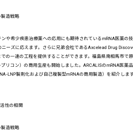
の製造戦略
ンや希少疾患治療薬への応用にも期待されているmRNA医薬の技術
応えます。さらに兄弟会社であるAxcelead Drug Discover
試験までの一連の工程を提供することができます。福島県南相馬市で原
プリコン）の商用生産も開始しました。ARCALISのmRNA医薬
NA-LNP製剤化および自己複製型mRNAの商用製造）を紹介しま
物活性の相関
の製造戦略