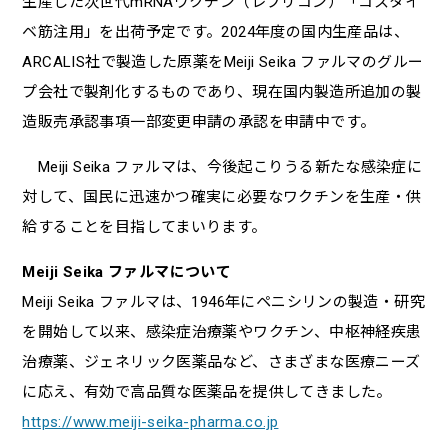
生産した次世代mRNAワクチン（レプリコン）「コスタイ
ベ筋注用」を出荷予定です。2024年度の国内生産品は、
ARCALIS社で製造した原薬をMeiji Seika ファルマのグルー
プ会社で製剤化するものであり、現在国内製造所追加の製
造販売承認事項一部変更申請の承認を申請中です。
Meiji Seika ファルマは、今後起こりうる新たな感染症に
対して、国民に迅速かつ確実に必要なワクチンを生産・供
給することを目指してまいります。
Meiji Seika ファルマについて
Meiji Seika ファルマは、1946年にペニシリンの製造・研究
を開始して以来、感染症治療薬やワクチン、中枢神経疾患
治療薬、ジェネリック医薬品など、さまざまな医療ニーズ
に応え、有効で高品質な医薬品を提供してきました。
https://www.meiji-seika-pharma.co.jp