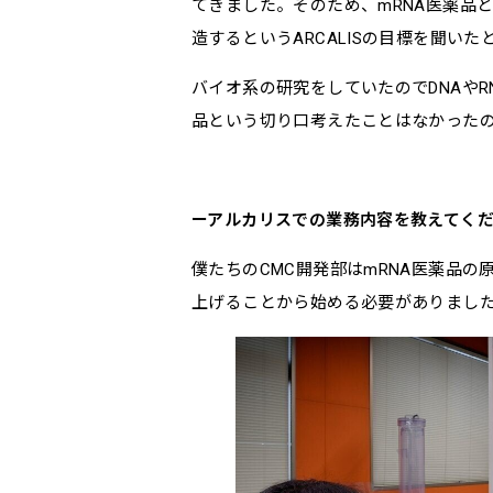
てきました。そのため、mRNA医薬品
造するというARCALISの目標を聞い
バイオ系の研究をしていたのでDNAや
品という切り口考えたことはなかった
アルカリスでの業務内容を教えてく
僕たちのCMC開発部はmRNA医薬品
上げることから始める必要がありまし