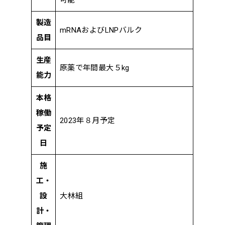
製造
mRNAおよびLNPバルク
品目
生産
原薬で年間最大５kg
能力
本格
稼働
2023年８月予定
予定
日
施
工・
設
大林組
計・