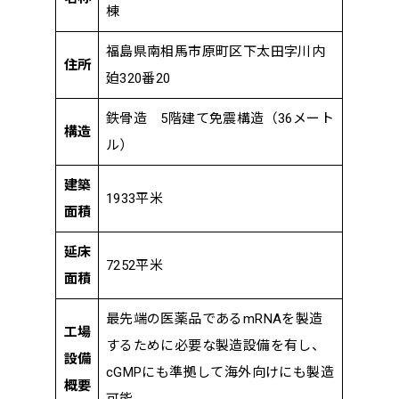
棟
福島県南相馬市原町区下太田字川内
住所
廹320番20
鉄骨造 5階建て免震構造（36メート
構造
ル）
建築
1933平米
面積
延床
7252平米
面積
最先端の医薬品であるmRNAを製造
工場
するために必要な製造設備を有し、
設備
cGMPにも準拠して海外向けにも製造
概要
可能