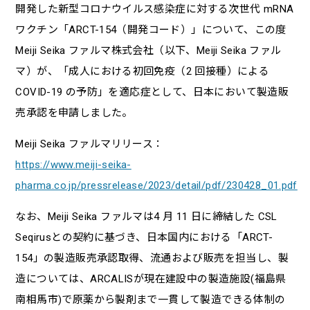
開発した新型コロナウイルス感染症に対する次世代 mRNA
ワクチン「ARCT-154（開発コード）」について、この度
Meiji Seika ファルマ株式会社（以下、Meiji Seika ファル
マ）が、「成人における初回免疫（2 回接種）による
COVID-19 の予防」を適応症として、日本において製造販
売承認を申請しました。
Meiji Seika ファルマリリース：
https://www.meiji-seika-
pharma.co.jp/pressrelease/2023/detail/pdf/230428_01.pdf
なお、Meiji Seika ファルマは4 月 11 日に締結した CSL
Seqirusとの契約に基づき、日本国内における「ARCT-
154」の製造販売承認取得、流通および販売を担当し、製
造については、ARCALISが現在建設中の製造施設(福島県
南相馬市)で原薬から製剤まで一貫して製造できる体制の