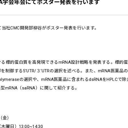
NA学会年会にてポスター発表を行います
会にて当社CMC開発部柳谷がポスター発表を行います。
ける標的蛋白質を高発現できるmRNA設計戦略を発表する。標的
を制御する5’UTR/３‘UTRの選択を述べる。また、mRNA医
 polymeraseの選択や、mRNA医薬品に含まれるdsRNAをHP
型mRNA（saRNA）に関して紹介する。
日（金）
曜日）13:00~14:30