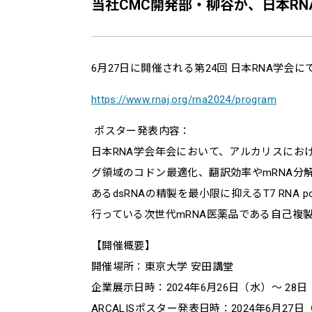
当社CMC開発部・柳谷が、日本R
6月27日に開催される第24回 日本RNA学
https://www.rnaj.org/rna2024/program
ポスター発表内容：
日本RNA学会年会において、アルカリスにお
グ領域のコドン最適化、翻訳効率やmRNA分解
あるdsRNAの精製を最小限に抑えるT7 RNA
行っている次世代mRNA医薬品である自己複製
【開催概要】
開催場所：東京大学 安田講堂
企業展示日時：2024年6月26日（水）〜 28
ARCALISポスター発表日時：2024年6月27日（木