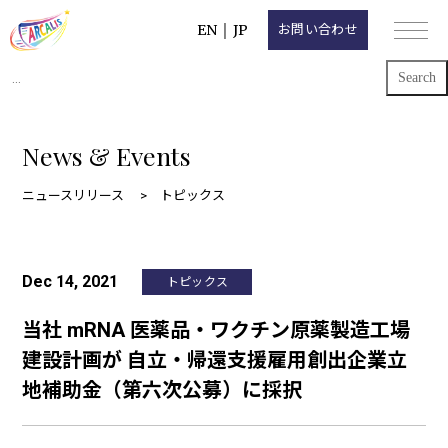
EN
｜
JP
お問い合わせ
Search
for:
News & Events
ニュースリリース
トピックス
Dec 14, 2021
トピックス
当社 mRNA 医薬品・ワクチン原薬製造⼯場
建設計画が ⾃⽴・帰還⽀援雇⽤創出企業⽴
地補助⾦（第六次公募）に採択