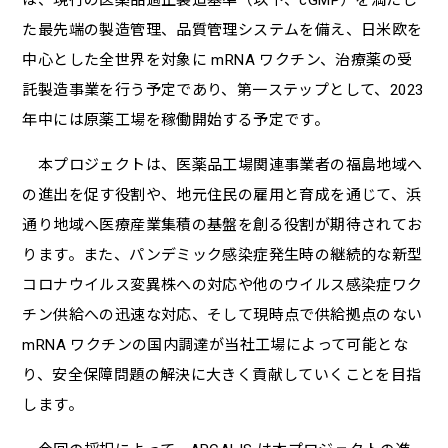
た最先端の製造管理、品質管理システムを備え、⽇⽶欧を
中⼼とした全世界を対象に mRNA ワクチン、治療薬の受
託製造事業を⾏う予定であり、第⼀ステップとして、2023
年中には原薬⼯場を稼働開始する予定です。
本プロジェクトは、医薬品⼯場関連事業者の福島地域へ
の進出を促す役割や、地元住⺠の雇⽤と育成を通じて、浜
通り地域へ医療産業集積の基盤を創る役割が期待されてお
ります。また、パンデミック感染症発⽣時の継続的な新型
コロナウイルス変異株への対応や他のウイルス感染症ワク
チン供給への迅速な対応、そして現時点で供給拠点のない
mRNA ワクチンの国内調達が当社⼯場によって可能とな
り、安全保障問題の解決に⼤きく貢献していくことを⽬指
します。