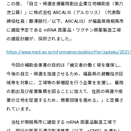
この度、「⾃⽴・帰還⽀援雇⽤創出企業⽴地補助⾦（第六
次公募）」に株式会社 ARCALIS（アルカリス）（代表取
締役社⻑：藤澤朋⾏／以下、ARCALIS）が福島県南相⾺市
に建設予定である mRNA 医薬品・ワクチン原薬製造⼯場
の建設計画が、採択されました。
https://www.meti.go.jp/information/publicoffer/saitaku/202
今回の補助⾦事業の⽬的は「被災者の働く場を確保し、
今後の⾃⽴・帰還を加速させるため、福島県の避難指⽰区
域等を対象に、⼯場等の新増設を⾏う企業を⽀援し、雇⽤
の創出及び産業集積を図ることに加えて、住⺠の帰還や産
業の⽴地を促進するため、商業回復を進める。」と定義さ
れています。
当社が南相⾺市に建設する mRNA 医薬品製造⼯場で
は、現⾏の医薬品適正製造基準（以下、cGMP）を満たし