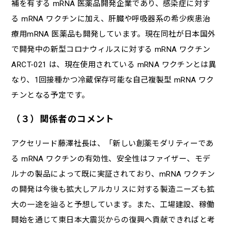
補を有する mRNA 医薬品開発企業であり、感染症に対す
る mRNA ワクチンに加え、肝臓や呼吸器系の希少疾患治
療用mRNA 医薬品も開発しています。現在同社が日本国外
で開発中の新型コロナウィルスに対する mRNA ワクチン
ARCT-021 は、現在使用されている mRNA ワクチンとは異
なり、1回接種かつ冷蔵保存可能な自己複製型 mRNA ワク
チンとなる予定です。
（３）関係者のコメント
アクセリード藤澤社長は、「新しい創薬モダリティーであ
る mRNA ワクチンの有効性、安全性はファイザー、モデ
ルナの製品によって既に実証されており、mRNA ワクチン
の開発は今後も拡大しアルカリスに対する製造ニーズも拡
大の一途を辿ると予想しています。また、工場建設、稼働
開始を通じて東日本大震災からの復興へ貢献できればと考