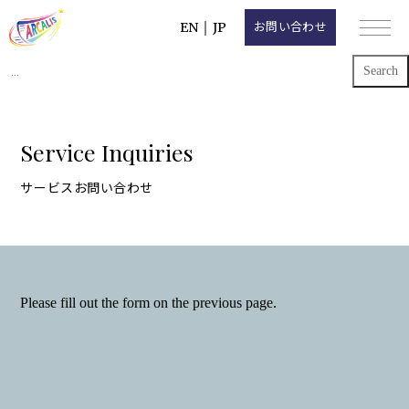
EN
｜
JP
お問い合わせ
Search
for:
Service Inquiries
サービスお問い合わせ
Please fill out the form on the previous page.